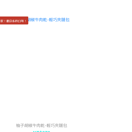
獨家！最日系的口味！
柚子胡椒牛肉乾-輕巧夾鏈包