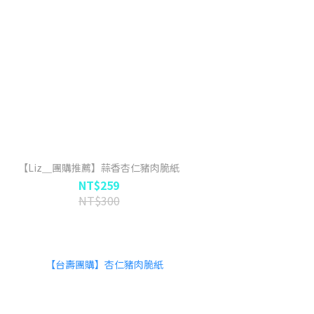
【Liz＿團購推薦】蒜香杏仁豬肉脆紙
NT$259
NT$300