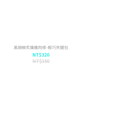
黑胡椒炙燒豬肉條-輕巧夾鏈包
NT$320
NT$350