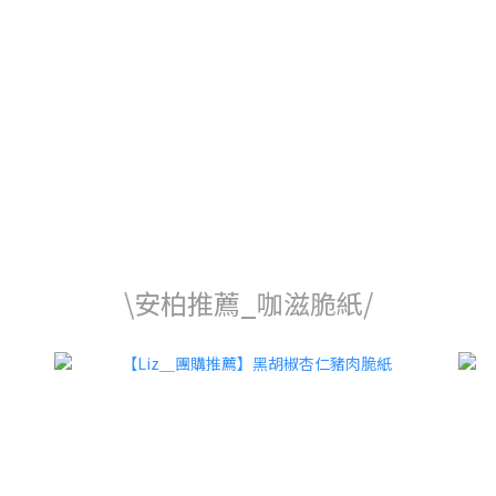
\安柏推薦_咖滋脆紙/