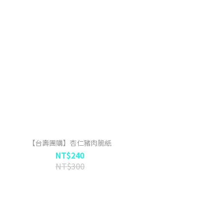
【台壽團購】杏仁豬肉脆紙
NT$240
NT$300