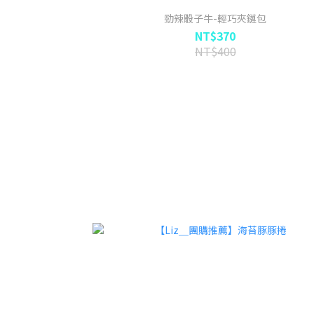
勁辣骰子牛-輕巧夾鏈包
NT$370
NT$400