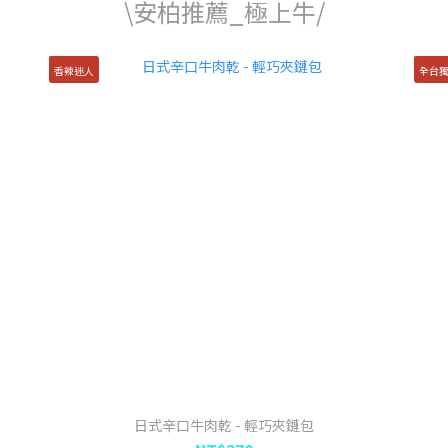
\安柏推薦_極上牛/
香辣迷人
全台
日式辛口牛肉乾 - 輕巧夾鏈包