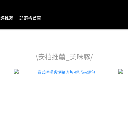
好評推薦
部落格首頁
\安柏推薦_美味豚/