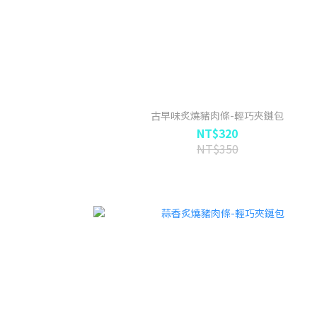
古早味炙燒豬肉條-輕巧夾鏈包
NT$320
NT$350