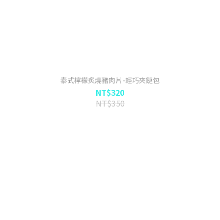
泰式檸檬炙燒豬肉片-輕巧夾鏈包
NT$320
NT$350