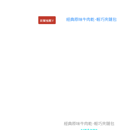
首購推薦🏅
經典原味牛肉乾-輕巧夾鏈包