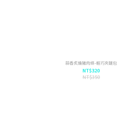
蒜香炙燒豬肉條-輕巧夾鏈包
NT$320
NT$350