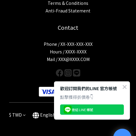
Terms & Conditions
Anti-Fraud Statement
Contact
Phone / XX-XXX-XXX-XXX
Hours / XXXX-XXXX
Mail / XXX@XXXX.COM
歡迎訂閱我們的LINE 官方帳號
點擊獲得折價卷👇
連結 LINE 帳號
$
TWD
English