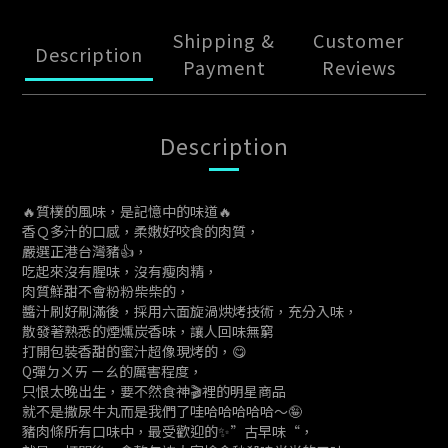
Shipping &
Customer
Description
Payment
Reviews
Description
🔥質樸的風味，是記憶中的味道🔥
香Ｑ多汁的口感，柔嫩好咬食的肉質，
嚴選正港台灣豬👍，
吃起來沒有腥味，沒有瘦肉精，
肉質鮮甜不會粉粉柴柴的，
醬汁刷好刷滿後，採用六面旋渦烘烤技術，充分入味，
散發著熟悉的煙燻炭香味，讓人回味無窮
打開包裝香甜的蜜汁超像現烤的，😋
Q彈ㄉㄨㄞ ㄧㄠ的厲害程度，
只恨太晚出生，要不然食神🎬裡的明星商品
就不是撒尿牛丸而是我們了哇哈哈哈哈哈～🤪
豬肉條所有口味中，最受歡迎的✨”古早味“，