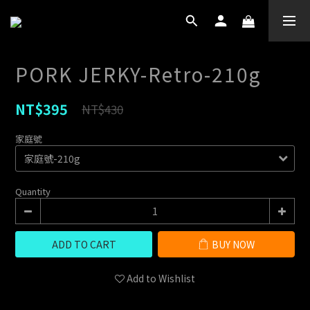
PORK JERKY-Retro-210g
NT$395
NT$430
家庭號
Quantity
ADD TO CART
BUY NOW
Add to Wishlist