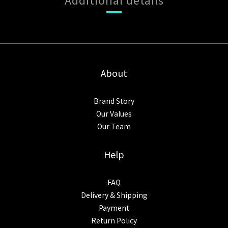
About
Brand Story
Our Values
Our Team
Help
FAQ
Delivery & Shipping
Payment
Return Policy