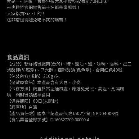
就是一打開後，會整包被大家搶食秒殺嗑光光的口味，
👀也難怪官網銷售前十名都是家庭號！
大家都買SizeＬ的！
👏非常懂得避免吃不夠的痛苦！
食品資訊
【成分】新鮮豬後腿肉(台灣)、糖、醬油、鹽、味精、香料、己二
烯酸鉀(防腐劑)、己六醇、亞硝酸鈉(保色劑)、食用紅色40號
【包裝內容/規格】210g/包
【過敏原資訊】本產品含有大豆、小麥
【保存方法】請置於常溫通風處，應避免光照、高溫、潮濕環
境 開封後請儘早食用
【保存期限】60日(未開封)
【原產地】台灣
【產品責任險】國泰世紀產品保險1502字第15PD04006號
【食品業者登錄字號】
F-160527209-00000-4
Additional details