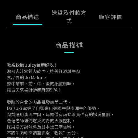
送貨及付款方
商品描述
顧客評價
式
商品描述
啾系軟嫩 Juicy這麼好吃！
濃郁肉汁緊鎖肉乾內．媲美紅酒燉牛肉
食品界的 Jo Malone
辣中帶麻，前、中、後的細膩風味，
讓舌尖來場酥酥麻麻的SPA !
發跡於台北的肉品批發商第三代，
Daisuki 掌握了自家進口美國牛與澳洲牛的優勢，
肉質選用澳洲牛肉，每頭僅有兩條珍貴稀有的嫩肩里肌，
憑藉老師傅們爐火純青的火候控制，
採用漢方調味料及日本進口辛香料，
不將牛肉乾烹調至完全“收乾”水分，