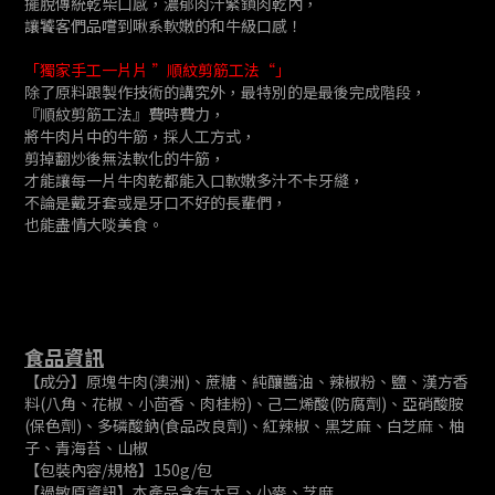
擺脫傳統乾柴口感，濃郁肉汁緊鎖肉乾內，
讓饕客們品嚐到啾系軟嫩的和牛級口感！
「獨家手工一片片 ”順紋剪筋工法“」
除了原料跟製作技術的講究外，最特別的是最後完成階段，
『順紋剪筋工法』費時費力，
將牛肉片中的牛筋，採人工方式，
剪掉翻炒後無法軟化的牛筋，
才能讓每一片牛肉乾都能入口軟嫩多汁不卡牙縫，
不論是戴牙套或是牙口不好的長輩們，
也能盡情大啖美食。
食品資訊
【成分】原塊牛肉(澳洲)、蔗糖、純釀醬油、辣椒粉、鹽、漢方香
料(八角、花椒、小茴香、肉桂粉)、己二烯酸(防腐劑)、亞硝酸胺
(保色劑)、多磷酸鈉(食品改良劑)、紅辣椒、黑芝麻、白芝麻、柚
子、青海苔、山椒
【包裝內容/規格】150g/包
【過敏原資訊】本產品含有大豆、小麥、芝麻