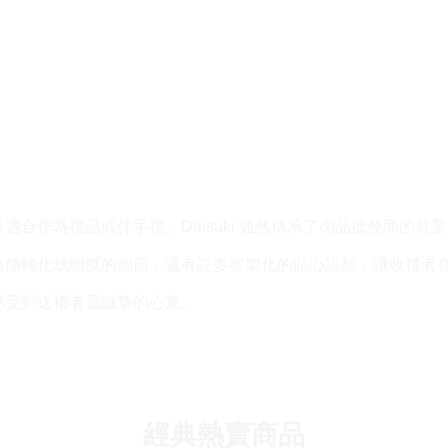
合作為禮品或伴手禮。Daisuki 雖然傳承了肉品批發商的
線條轉化成細膩的細節，還有許多客製化的貼心設想，讓收禮者
感受到送禮者最誠摯的心意。
經典熱賣商品