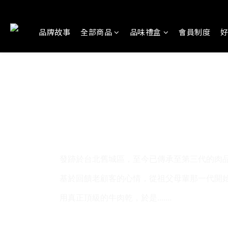
品牌故事
全部商品
品味禮盒
會員制度
發跡於台北舊城區，至今已傳承至第三代的肉
基於回饋老顧客的心情，從祖父母輩那一代開
用真正頂級的牛肉乾，於是.......