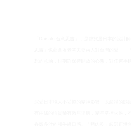
「Daisuki 台意思吉」，是曾旅居日本的
思吉」也蘊含著老闆夫妻兩人對台灣的愛——
想的意涵，也期許保持開放的心態，對任何事
深受日本職人不妥協的精神影響，以嚴謹的態
有兩條的珍貴稀有嫩肩里肌，精準掌控火侯，
香嫩多汁的和牛級口感。「豬肉乾」嚴選正港