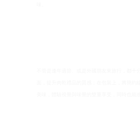
味。
不管是逢年過節、或是外國朋友來旅行，都十分適
面，提升肉乾禮品的質感；在包裝上，將簡約
美味，體驗視覺與味覺的雙重享受，同時也能