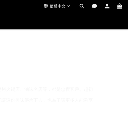
繁體中文
燒烤火鍋店、滷味名店等，都是忠實客戶。起初
了讓這份美味傳承下去，也為了讓更多人能夠享