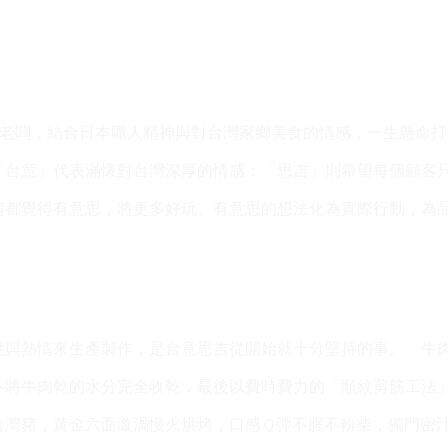
設計師老闆，結合日本職人精神與對台灣家鄉美食的情感，一生懸命
「台意」代表滿懷對台灣深厚的情感；「思吉」則希望每個顧客
情都覺得有意思，將更多好玩、有意思的想法化為實際行動，為
度與熱情來生產製作，是台意思吉從開始就十分堅持的事。「牛
不將牛肉乾的水分完全收乾，最後以費時費力的「順紋剪筋工法
台灣豬，黃金六面漩渦慢火烘烤，
口感Ｑ彈不腥不粉柴，獨門密