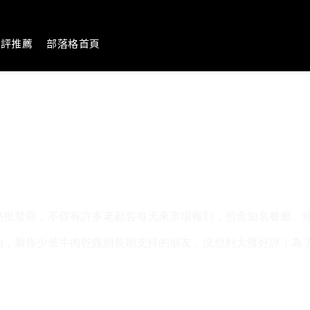
好評推薦
部落格首頁
品批發商，不僅有許多老顧客每天來市場報到，包含知名餐廳、
始，製作少量牛肉乾餽贈長期支持的朋友，沒想到大獲好評！為