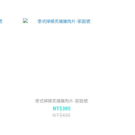
泰式檸檬炙燒豬肉片-家庭號
NT$395
NT$430