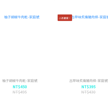
小孩最愛！
柚子胡椒牛肉乾-家庭號
古早味炙燒豬肉條-家庭號
NT$450
NT$395
NT$495
NT$430