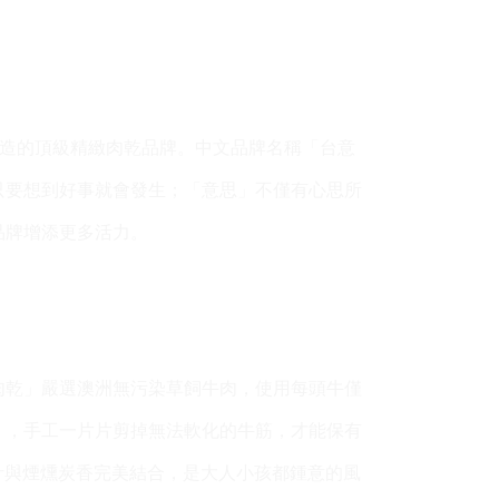
打造的頂級精緻肉乾品牌。
中文品牌名稱「台意
只要想到好事就會發生；「意思」不僅有心思所
品牌增添更多活力。
肉乾」嚴選澳洲無污染草飼牛肉，使用每頭牛僅
」，手工一片片剪掉無法軟化的牛筋，才能保有
汁與煙燻炭香完美結合，是大人小孩都鍾意的風