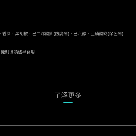
粉、香料、黑胡椒、己二烯酸鉀(防腐劑)、己六醇、亞硝酸鈉(保色劑)
 開封後請儘早食用
了解更多