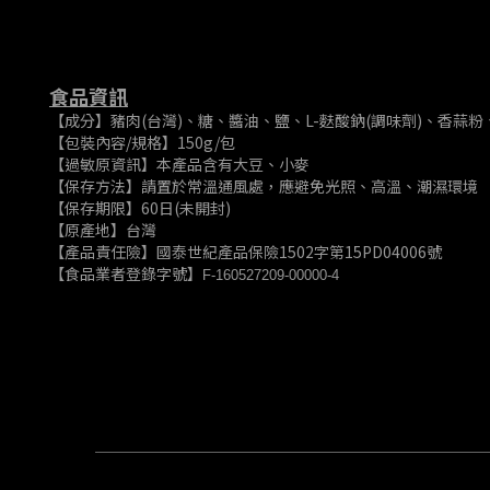
食品資訊
【成分】豬肉(台灣)、糖、醬油、鹽、L-麩酸鈉(調味劑)、香蒜
【包裝內容/規格】150g/包
【過敏原資訊】本產品含有大豆、小麥
【保存方法】請置於常溫通風處，應避免光照、高溫、潮濕環境
【保存期限】60日(未開封)
【原產地】台灣
【產品責任險】國泰世紀產品保險1502字第15PD04006號
【食品業者登錄字號】
F-160527209-00000-4