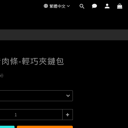
繁體中文
立即購買
肉條-輕巧夾鏈包
50