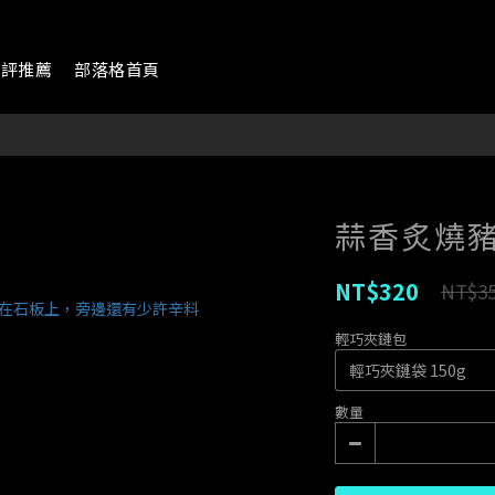
好評推薦
部落格首頁
蒜香炙燒豬
NT$320
NT$3
輕巧夾鏈包
數量