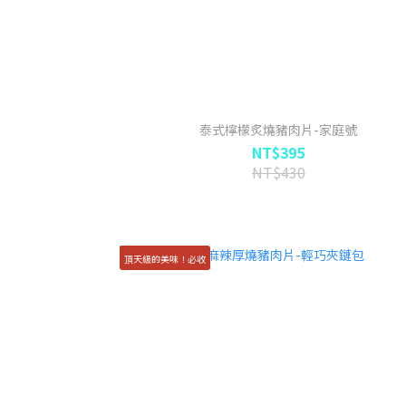
泰式檸檬炙燒豬肉片-家庭號
NT$395
NT$430
頂天級的美味！必收