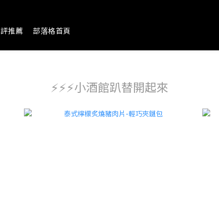
好評推薦
部落格首頁
⚡️⚡️⚡️小酒館趴替開起來