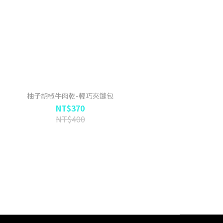
柚子胡椒牛肉乾-輕巧夾鏈包
NT$370
NT$400