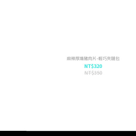
麻辣厚燒豬肉片-輕巧夾鏈包
NT$320
NT$350