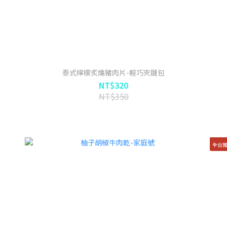
泰式檸檬炙燒豬肉片-輕巧夾鏈包
NT$320
NT$350
全台