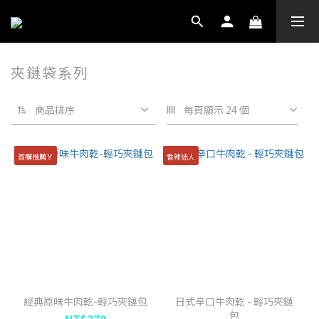
夾鏈袋系列
商品排序
每頁顯示 24 個
首購推薦🏅
香辣迷人
經典原味牛肉乾-輕巧夾鏈包
日式辛口牛肉乾 - 輕巧夾鏈
包